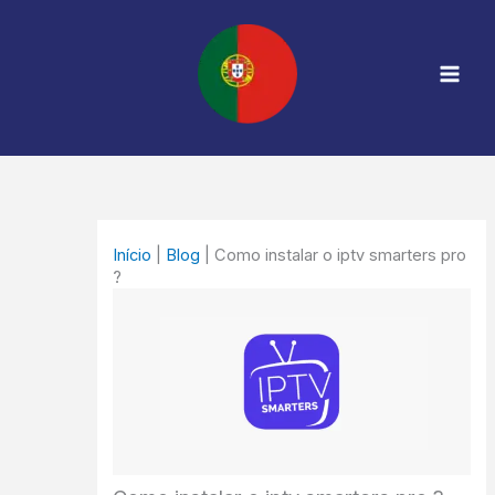
Skip
Mai
to
Men
content
Início
|
Blog
|
Como instalar o iptv smarters pro
?