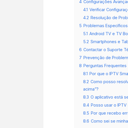
4
Configurações Avança
4.1
Verificar Configura
4.2
Resolução de Pro
5
Problemas Específicos
5.1
Android TV e TV B
5.2
Smartphones e Tab
6
Contactar o Suporte T
7
Prevenção de Problem
8
Perguntas Frequentes 
8.1
Por que o IPTV Smar
8.2
Como posso resolve
acima”?
8.3
O aplicativo está s
8.4
Posso usar o IPTV 
8.5
Por que recebo erro
8.6
Como sei se minha