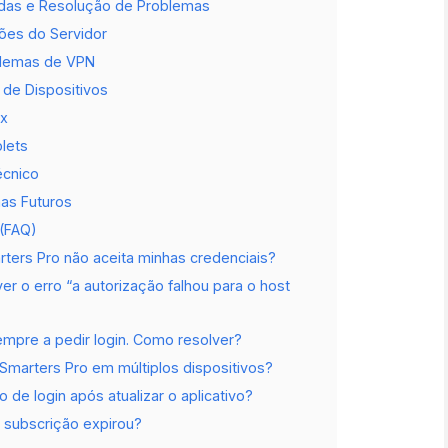
das e Resolução de Problemas
ções do Servidor
blemas de VPN
 de Dispositivos
ox
lets
écnico
as Futuros
(FAQ)
ters Pro não aceita minhas credenciais?
r o erro “a autorização falhou para o host
empre a pedir login. Como resolver?
Smarters Pro em múltiplos dispositivos?
 de login após atualizar o aplicativo?
 subscrição expirou?