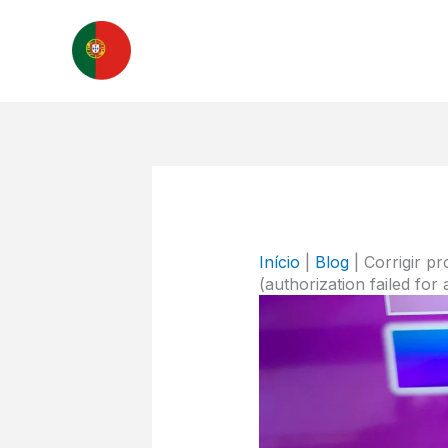
Skip
to
content
Início
|
Blog
|
Corrigir p
(authorization failed for