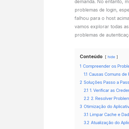
demanda. No entanto, mu
problemas de login, espe
falhou para o host acima,
vamos explorar todas as 
problemas de autenticaç
Conteúdo
hide
1
Compreender os Proble
1.1
Causas Comuns de F
2
Soluções Passo a Pass
2.1
1. Verificar as Cred
2.2
2. Resolver Proble
3
Otimização do Aplicati
3.1
Limpar Cache e Da
3.2
Atualização do Apli