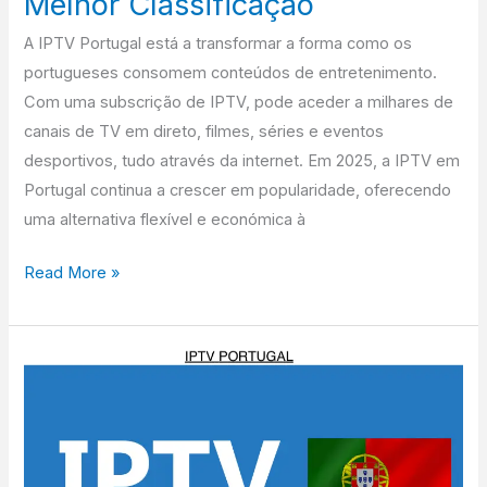
Melhor Classificação
com
a
A IPTV Portugal está a transformar a forma como os
Melhor
portugueses consomem conteúdos de entretenimento.
Classificação
Com uma subscrição de IPTV, pode aceder a milhares de
canais de TV em direto, filmes, séries e eventos
desportivos, tudo através da internet. Em 2025, a IPTV em
Portugal continua a crescer em popularidade, oferecendo
uma alternativa flexível e económica à
Read More »
IPTV
Portugal:
Tudo
o
que