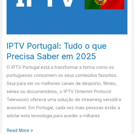
Precisa
Saber
em
2025
IPTV Portugal: Tudo o que
Precisa Saber em 2025
O IPTV Portugal está a transformar a forma como os
portugueses consomem os seus conteúdos favoritos.
Seja para ver os melhores canais de desporto, filmes,
séries ou documentários, o IPTV (Internet Protocol
Television) oferece uma solução de streaming versátil e
acessível. Em Portugal, cada vez mais pessoas estão a
adotar esta tecnologia para aceder a milhares
Read More »