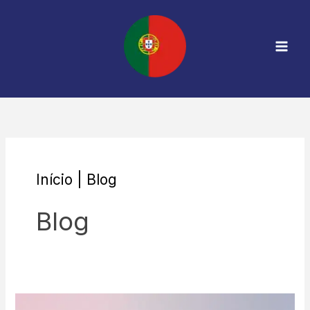
Skip
Mai
to
Men
content
Início
|
Blog
Blog
Guia