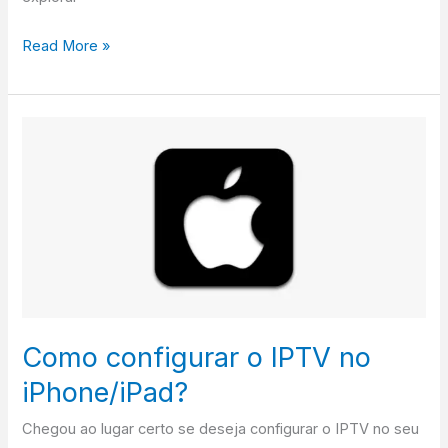
Read More »
Como
configurar
o
IPTV
no
iPhone/iPad?
Como configurar o IPTV no
iPhone/iPad?
Chegou ao lugar certo se deseja configurar o IPTV no seu