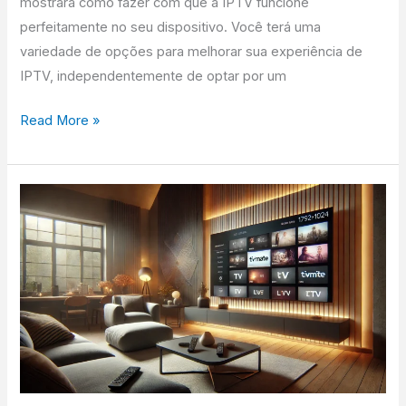
mostrará como fazer com que a IPTV funcione
perfeitamente no seu dispositivo. Você terá uma
variedade de opções para melhorar sua experiência de
IPTV, independentemente de optar por um
Read More »
Configuração
da
aplicação
TiviMate:
Tudo
o
que
precisa
de